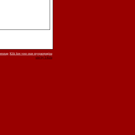
persmap
Klik hier voor onze myspacepagina
site by T-Kila